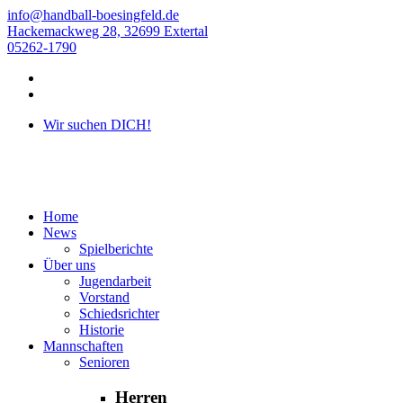
info@handball-boesingfeld.de
Hackemackweg 28, 32699 Extertal
05262-1790
Wir suchen DICH!
Handball in Bösingfeld
Home
News
Spielberichte
Über uns
Jugendarbeit
Vorstand
Schiedsrichter
Historie
Mannschaften
Senioren
Herren